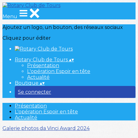
Menu
Ajoutez un logo, un bouton, des réseaux sociaux
Cliquez pour éditer
Rotary Club de Tours
▴
▾
Présentation
L'opération Espoir en tête
Actualité
Boutique
▴
▾
Se connecter
Présentation
L'opération Espoir en tête
Actualité
Galerie photos
da Vinci Award 2024