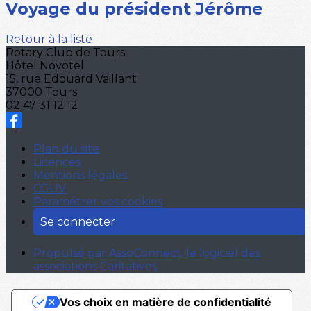
Voyage du président Jérôme
Retour à la liste
Rotary Club de Tours
Hôtel Novotel
15, rue Edouard Vaillant
37000 Tours
02 47 31 12 12
Plan du site
Licences
Mentions légales
CGUV
Paramétrer vos cookies
Se connecter
Propulsé par AssoConnect, le logiciel des
associations Caritatives
Vos choix en matière de confidentialité